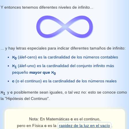
Y entonces tenemos diferentes niveles de infinito...
... y hay letras especiales para indicar diferentes tamaños de infinito:
ℵ
(álef-cero) es la cardinalidad de los números contables
0
ℵ
(álef-uno) es la cardinalidad del conjunto infinito más
1
pequeño
mayor que
ℵ
0
c
(o el continuo) es la cardinalidad de los números reales
ℵ
y
c
posiblemente sean iguales, o tal vez no: esto se conoce como
1
la "Hipótesis del Continuo".
Nota: En Matemáticas
c
es el continuo,
pero en Física
c
es la
rapidez de la luz en el vacío
.