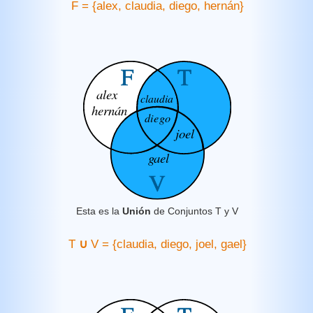
F = {alex, claudia, diego, hernán}
Esta es la
Unión
de Conjuntos T y V
T
∪
V = {claudia, diego, joel, gael}