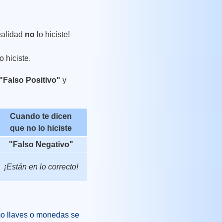
ealidad
no
lo hiciste!
 hiciste.
"Falso Positivo"
y
Cuando te dicen
que
no
lo hiciste
"Falso Negativo"
¡Están en lo correcto!
mo llaves o monedas se