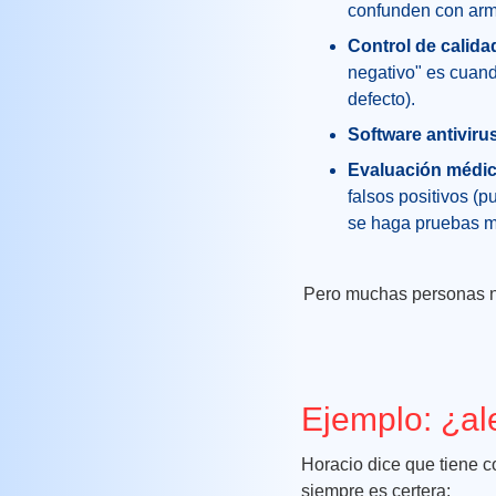
confunden con arma
Control de calida
negativo" es cuand
defecto).
Software antiviru
Evaluación médi
falsos positivos (
se haga pruebas m
Pero muchas personas no
Ejemplo: ¿al
Horacio dice que tiene c
siempre es certera: