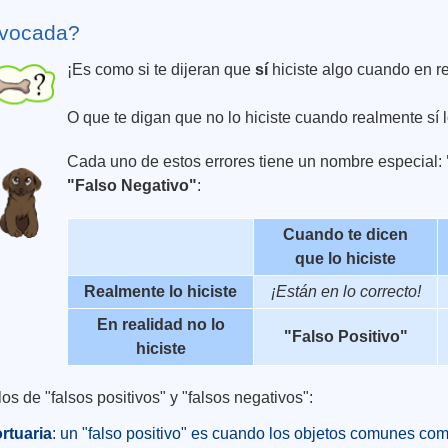
ivocada?
¡Es como si te dijeran que
sí
hiciste algo cuando en r
O que te digan que no lo hiciste cuando realmente sí lo
Cada uno de estos errores tiene un nombre especial:
"Falso Negativo"
:
Cuando te dicen
que
lo hiciste
Realmente lo hiciste
¡Están en lo correcto!
En realidad no lo
"Falso Positivo"
hiciste
s de "falsos positivos" y "falsos negativos":
rtuaria
: un "falso positivo" es cuando los objetos comunes co