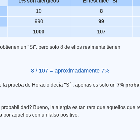
1% son alérgicos
El test dice "Sí"
10
8
990
99
1000
107
btienen un "Sí", pero solo 8 de ellos realmente tienen
8 / 107 = aproximadamente 7%
 la prueba de Horacio decía "Sí", apenas es solo un
7% proba
probabilidad? Bueno, la alergia es tan rara que aquellos que r
os
por aquellos con un falso positivo.