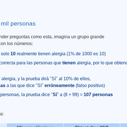
 mil personas
nder preguntas como esta, imagina un grupo grande
con los números:
 solo
10
realmente tienen alergia (1% de 1000 es 10)
correcta para las personas que
tienen
alergia, por lo que obte
 alergia, y la prueba dirá "Sí" al 10% de ellos,
nas
a las que dice "Sí"
erróneamente
(falso positivo)
personas, la prueba dice "
Sí
" a (8 + 99) =
107 personas
a: