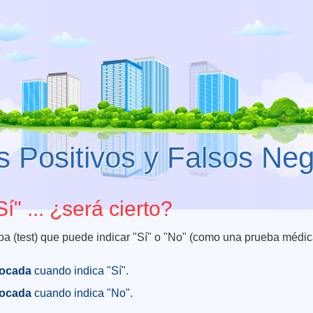
s Positivos y Falsos Neg
Sí" ... ¿será cierto?
a (test) que puede indicar "Sí" o "No" (como una prueba médic
vocada
cuando indica "Sí".
vocada
cuando indica "No".