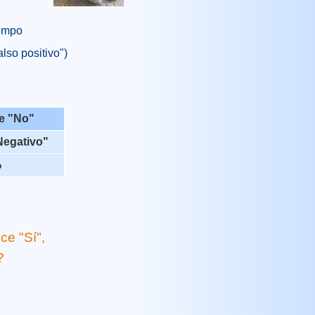
iempo
also positivo")
ce "No"
Negativo"
%
ce "Sí",
?