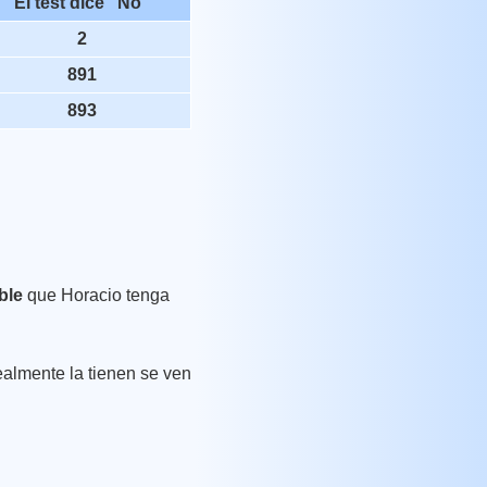
El test dice "No"
2
891
893
ble
que Horacio tenga
ealmente la tienen se ven