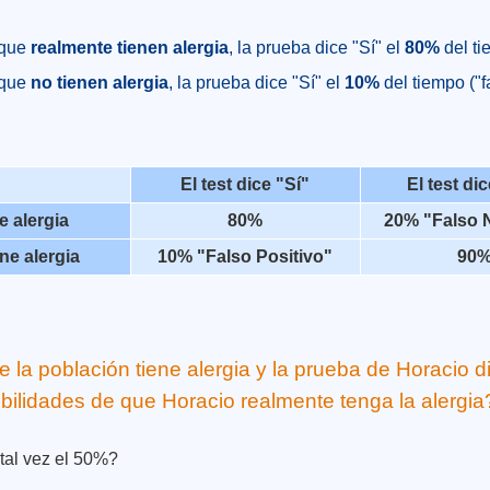
 que
realmente tienen alergia
, la prueba dice "Sí" el
80%
del t
 que
no tienen alergia
, la prueba dice "Sí" el
10%
del tiempo ("f
El test dice "Sí"
El test di
e alergia
80%
20% "Falso 
ne alergia
10% "Falso Positivo"
90
e la población tiene alergia y la prueba de Horacio di
bilidades de que Horacio realmente tenga la alergia
tal vez el 50%?