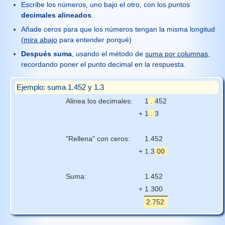
Escribe los números, uno bajo el otro, con los puntos
decimales alineados
.
Añade ceros para que los números tengan la misma longitud
(
mira abajo
para entender porqué)
Después suma
, usando el método de
suma por columnas
,
recordando poner el punto decimal en la respuesta.
Ejemplo: suma 1.452 y 1.3
Alinea los decimales:
1
.
452
+
1
.
3
"Rellena" con ceros:
1.452
+
1.3
00
Suma:
1.452
+
1.300
2.752