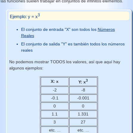
las funciones suelen trabajar en conjuntos de infinitos elementos.
3
Ejemplo: y = x
El conjunto de entrada "X" son todos los
Números
Reales
El conjunto de salida "Y" es también todos los números
reales
No podemos mostrar TODOS los valores, así que aquí hay
algunos ejemplos:
3
X: x
Y: x
-2
-8
-0.1
-0.001
0
0
1.1
1.331
3
27
etc. ...
etc. ...