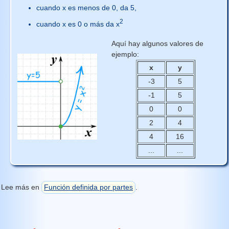
cuando x es menos de 0, da 5,
2
cuando x es 0 o más da x
Aquí hay algunos valores de
ejemplo:
x
y
-3
5
-1
5
0
0
2
4
4
16
...
...
Lee más en
Función definida por partes
.