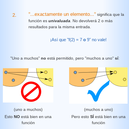
"...exactamente un elemento..."
significa que la
2.
función es
univaluada
. No devolverá 2 o más
resultados para la misma entrada.
¡Así que "f(2) = 7
o
9" no vale!
"Uno a muchos"
no
está permitido, pero "muchos a uno"
sí
:
(uno a muchos)
(muchos a uno)
Esto
NO
está bien en una
Pero esto
SÍ
está bien en una
función
función