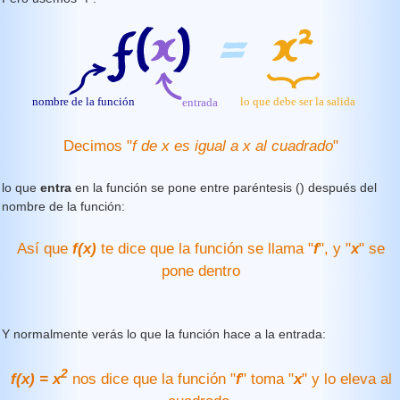
Decimos "
f de x es igual a x al cuadrado
"
lo que
entra
en la función se pone entre paréntesis () después del
nombre de la función:
Así que
f(x)
te dice que la función se llama "
f
", y "
x
" se
pone dentro
Y normalmente verás lo que la función hace a la entrada:
2
f(x) = x
nos dice que la función "
f
" toma "
x
" y lo eleva al