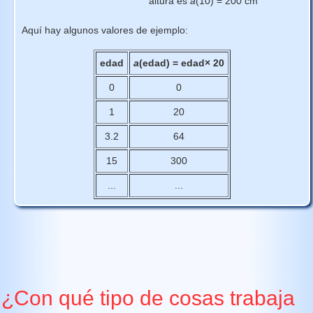
altura es
a
(10) = 200 cm
Aquí hay algunos valores de ejemplo:
edad
a
(edad) = edad× 20
0
0
1
20
3.2
64
15
300
...
...
¿Con qué tipo de cosas trabaja