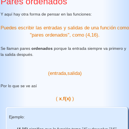
Pares ordenados
Y aquí hay otra forma de pensar en las funciones:
Puedes escribir las entradas y salidas de una función como
"pares ordenados", como (4,16).
Se llaman pares
ordenados
porque la entrada siempre va primero y
la salida después.
(entrada,salida)
Por lo que se ve así
(
x
,
f(x)
)
Ejemplo:
(4,16)
significa que la función toma "4" y devuelve "16"