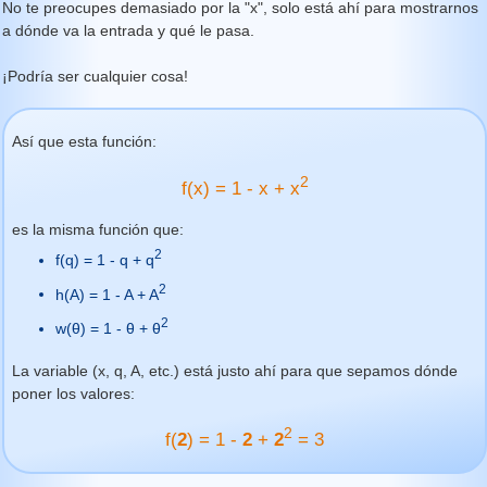
No te preocupes demasiado por la "x", solo está ahí para mostrarnos
a dónde va la entrada y qué le pasa.
¡Podría ser cualquier cosa!
Así que esta función:
2
f(x) = 1 - x + x
es la misma función que:
2
f(q) = 1 - q + q
2
h(A) = 1 - A + A
2
w(θ) = 1 - θ + θ
La variable (x, q, A, etc.) está justo ahí para que sepamos dónde
poner los valores:
2
f(
2
) = 1 -
2
+
2
= 3