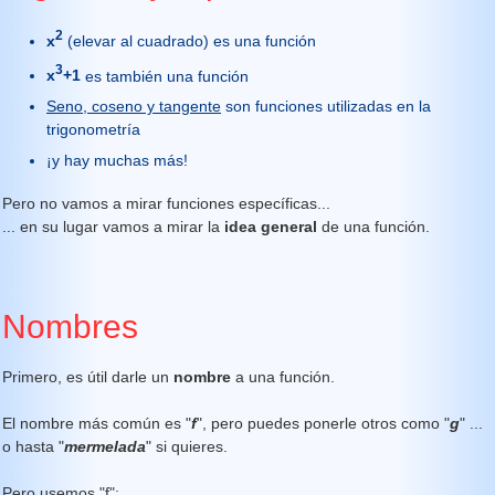
2
x
(elevar al cuadrado) es una función
3
x
+1
es también una función
Seno, coseno y tangente
son funciones utilizadas en la
trigonometría
¡y hay muchas más!
Pero no vamos a mirar funciones específicas...
... en su lugar vamos a mirar la
idea general
de una función.
Nombres
Primero, es útil darle un
nombre
a una función.
El nombre más común es "
f
", pero puedes ponerle otros como "
g
" ...
o hasta "
mermelada
" si quieres.
Pero usemos "f":