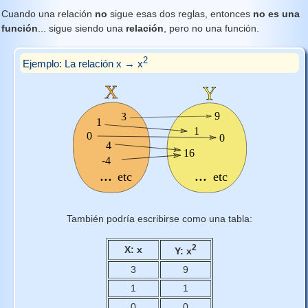
Cuando una relación
no
sigue esas dos reglas, entonces
no es una
función
... sigue siendo una
relación
, pero no una función.
2
Ejemplo: La relación x → x
También podría escribirse como una tabla:
2
X: x
Y: x
3
9
1
1
0
0