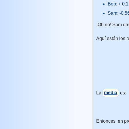
Bob: + 0.
Sam: -0.5
¡Oh no! Sam em
Aquí están los r
La
media
es:
Entonces, en pr