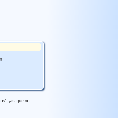
en
ros", ¡así que no