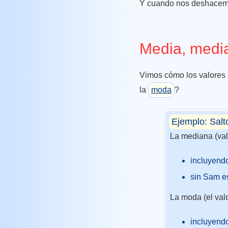
Y cuando nos deshacemo
Media, medi
Vimos cómo los valores 
la
moda
?
Ejemplo: Salt
La mediana (val
incluyend
sin Sam es
La moda (el val
incluyend