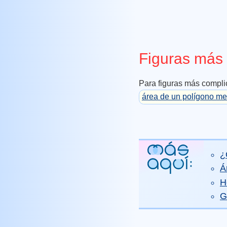
Figuras más
Para figuras más compli
área de un polígono me
¿
Á
H
G