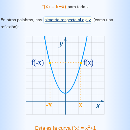
f(x) = f(−x)
para todo x
En otras palabras, hay
simetría respecto al eje y
(como una
reflexión):
2
Esta es la curva f(x) = x
+1