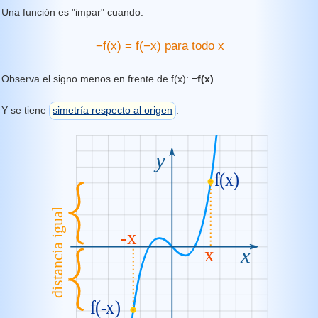
Una función es "impar" cuando:
−f(x) = f(−x) para todo x
Observa el signo menos en frente de f(x):
−f(x)
.
Y se tiene
simetría respecto al origen
: