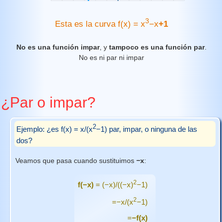
3
Esta es la curva f(x) = x
−x
+1
No es una función impar
, y
tampoco es una función par
.
No es ni par ni impar
¿Par o impar?
2
Ejemplo: ¿es f(x) = x/(x
−1) par, impar, o ninguna de las
dos?
Veamos que pasa cuando sustituimos
−x
:
2
f(−x)
= (−x)/((−x)
−1)
2
=−x/(x
−1)
=
−f(x)