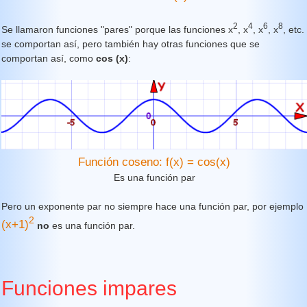
2
4
6
8
Se llamaron funciones "pares" porque las funciones x
, x
, x
, x
, etc.
se comportan así, pero también hay otras funciones que se
comportan así, como
cos (x)
:
Función coseno: f(x) = cos(x)
Es una función par
Pero un exponente par no siempre hace una función par, por ejemplo
2
(x+1)
no
es una función par.
Funciones impares