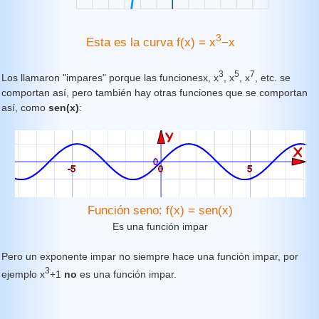
3
Esta es la curva f(x) = x
−x
3
5
7
Los llamaron "impares" porque las funcionesx, x
, x
, x
, etc. se
comportan así, pero también hay otras funciones que se comportan
así, como
sen(x)
:
Función seno: f(x) = sen(x)
Es una función impar
Pero un exponente impar no siempre hace una función impar, por
3
ejemplo x
+1
no
es una función impar.